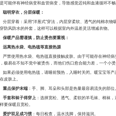
是可能伴有神经病变和血管病变，导致感觉迟钝和血液循环不畅
聪明穿衣，分层保暖：
分层穿着：采用
“洋葱式”穿法
，内层穿柔软、透气的纯棉衣物
穿防风防水的外套，这样可以根据室内外温差灵活增减衣物。
保暖产品需谨慎，防止烫伤要重视
：
远离热水袋、电热毯等直接热源
严禁使用热水袋、电热毯直接接触皮肤。由于可能存在神经病
，极易在不知不觉中被烫伤，而他们伤口愈合能力差，一个小烫
如果必须使用电热毯，请睡前预热，入睡时关闭。暖宝宝等产
在皮肤上。
重点保护末端
：手、脚、耳朵和头部是热量最容易流失的部位
手套和袜子得穿上
：选择宽松、透气、柔软的羊毛袜、棉袜，
样要保暖且宽松。
爱护双足成习惯
：每日检查，温水洗脚，保持滋润。