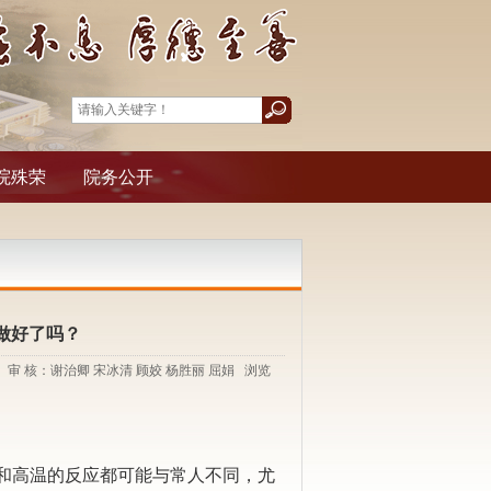
院殊荣
院务公开
做好了吗？
雅典 审 核：谢治卿 宋冰清 顾姣 杨胜丽 屈娟 浏览
和高温的反应都可能与常人不同，尤