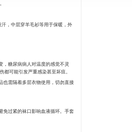
。
吸汗，中层穿羊毛衫等用于保暖，外
变，糖尿病病人对温度的感觉不灵
伤都可能引发严重感染甚至坏疽。
品也需隔着多层衣物使用，切勿直接
。
避免过紧的袜口影响血液循环。手套