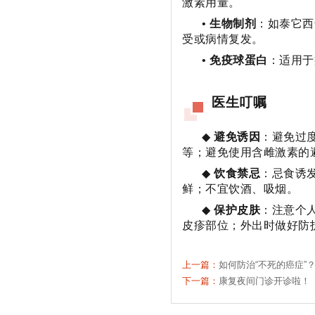
激素用量。
•
生物制剂
：如泰它西
受或病情复发。
•
免疫球蛋白
：适用于
医生叮嘱
◆
避免诱因
：避免过
等；避免使用含雌激素的
◆
饮食禁忌
：忌食诱
鲜；不宜饮酒、吸烟。
◆
保护皮肤
：注意个
皮疹部位；外出时做好防
上一篇：
如何防治“不死的癌症”
下一篇：
康复夜间门诊开诊啦！