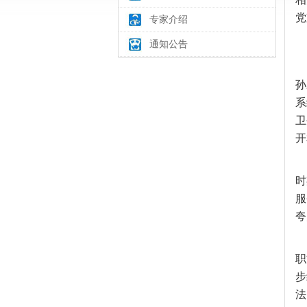
党
专家介绍
通知公告
孙
系
卫
开
时
服
夸
职
步
法