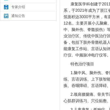
康复医学科创建于20
专家介绍
系，于2021年成为了浙
通知公告
筑面积达3000平方米，
12名。主要开展小儿脑瘫
中、脑外伤、脊髓损伤）
业治疗区、传统中医治疗
备，包括下肢外骨骼机器
能康复工作站、言语认知
疗仪、中频脉冲电疗仪等
特色治疗项目
1.脑中风、脑外伤、
练、言语训练、上下肢智
痪、吞咽障碍、言语障碍
2.颈肩腰腿痛、骨关
心肌群训练习、穴位贴敷
3.儿童康复：孤独症